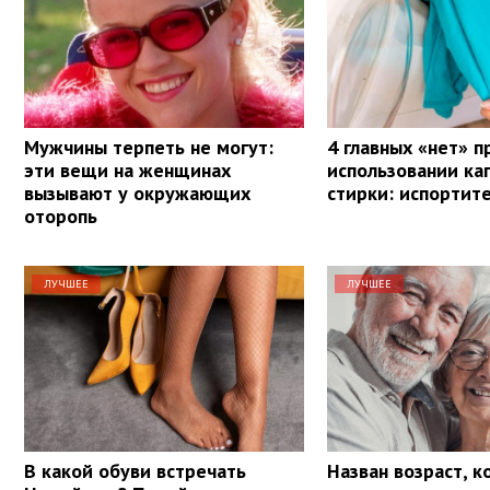
Мужчины терпеть не могут:
4 главных «нет» п
эти вещи на женщинах
использовании ка
вызывают у окружающих
стирки: испортит
оторопь
ЛУЧШЕЕ
ЛУЧШЕЕ
В какой обуви встречать
Назван возраст, к