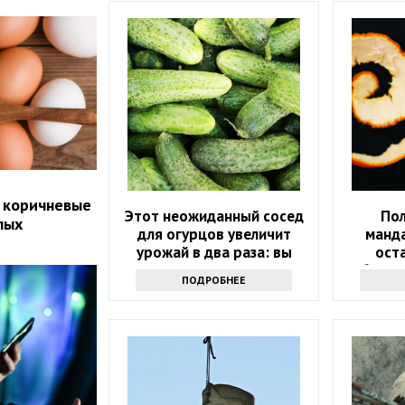
 коричневые
Этот неожиданный сосед
По
лых
для огурцов увеличит
манда
урожай в два раза: вы
оста
удивитесь
обалдее
ПОДРОБНЕЕ
э