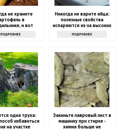
гда не храните
Никогда не варите яйца:
артофель в
полезные свойства
ильнике, и вот
испаряются из-за высоких
 ответ экспертов
температур
ПОДРОБНЕЕ
ПОДРОБНЕЕ
ас шокирует
тся одна труха:
Закиньте лавровый лист в
способ избавиться
машинку при стирке -
пня на участке
химия больше не