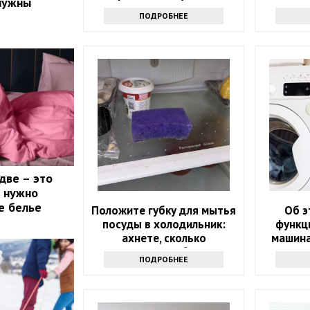
нужны
пенсию
ПОДРОБНЕЕ
две – это
о нужно
е белье
Положите губку для мытья
Об э
посуды в холодильник:
функц
ахнете, сколько
машина
надоевших проблем это
ПОДРОБНЕЕ
решит