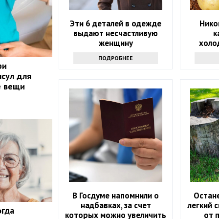
Эти 6 деталей в одежде
Нико
выдают несчастливую
к
женщину
холод
почему:
ПОДРОБНЕЕ
в
ри
псул для
е вещи
В Госдуме напомнили о
Остане
надбавках, за счет
легкий 
огда
которых можно увеличить
от 