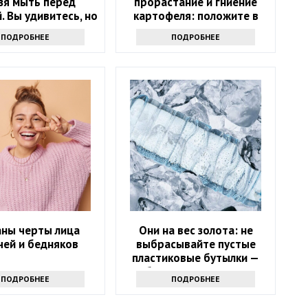
зя мыть перед
прорастание и гниение
. Вы удивитесь, но
картофеля: положите в
это опасно
ящик несколько этих
ПОДРОБНЕЕ
ПОДРОБНЕЕ
листиков
аны черты лица
Они на вес золота: не
чей и бедняков
выбрасывайте пустые
пластиковые бутылки —
обалдеете, зачем они
ПОДРОБНЕЕ
ПОДРОБНЕЕ
нужны