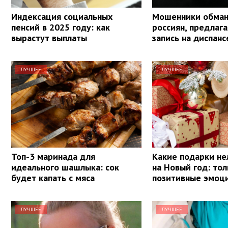
Индексация социальных
Мошенники обма
пенсий в 2025 году: как
россиян, предлаг
вырастут выплаты
запись на диспан
ЛУЧШЕЕ
ЛУЧШЕЕ
Топ-3 маринада для
Какие подарки не
идеального шашлыка: сок
на Новый год: тол
будет капать с мяса
позитивные эмоц
ЛУЧШЕЕ
ЛУЧШЕЕ