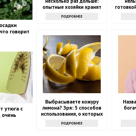
несколько раз дольше:
нель
опытные хозяйки хранят
готовкой
ее только так
ПОДРОБНЕЕ
осадки
 что говорит
Выбрасываете кожуру
Назв
лимона? Зря: 5 способов
бога
т утюга с
использования, о которых
д очень
вы не догадывались
ПОДРОБНЕЕ