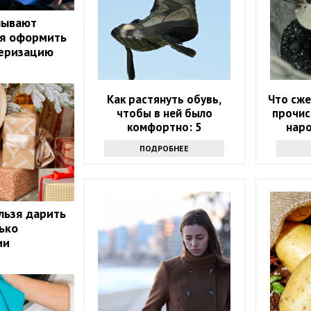
нывают
ая оформить
серизацию
Как растянуть обувь,
Что сже
чтобы в ней было
прочис
комфортно: 5
нар
действенных лайфхаков
ПОДРОБНЕЕ
льзя дарить
ько
ии