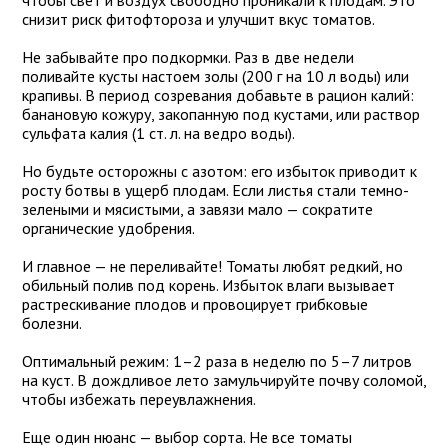
чтобы свет и воздух свободно проникали к плодам. Это
снизит риск фитофтороза и улучшит вкус томатов.
Не забывайте про подкормки. Раз в две недели
поливайте кусты настоем золы (200 г на 10 л воды) или
крапивы. В период созревания добавьте в рацион калий:
банановую кожуру, закопанную под кустами, или раствор
сульфата калия (1 ст. л. на ведро воды).
Но будьте осторожны с азотом: его избыток приводит к
росту ботвы в ущерб плодам. Если листья стали темно-
зелеными и мясистыми, а завязи мало — сократите
органические удобрения.
И главное — не переливайте! Томаты любят редкий, но
обильный полив под корень. Избыток влаги вызывает
растрескивание плодов и провоцирует грибковые
болезни.
Оптимальный режим: 1–2 раза в неделю по 5–7 литров
на куст. В дождливое лето замульчируйте почву соломой,
чтобы избежать переувлажнения.
Еще один нюанс — выбор сорта. Не все томаты