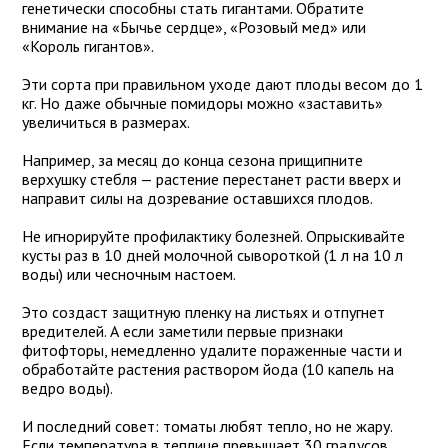
генетически способны стать гигантами. Обратите
внимание на «Бычье сердце», «Розовый мед» или
«Король гигантов».
Эти сорта при правильном уходе дают плоды весом до 1
кг. Но даже обычные помидоры можно «заставить»
увеличиться в размерах.
Например, за месяц до конца сезона прищипните
верхушку стебля — растение перестанет расти вверх и
направит силы на дозревание оставшихся плодов.
Не игнорируйте профилактику болезней. Опрыскивайте
кусты раз в 10 дней молочной сывороткой (1 л на 10 л
воды) или чесночным настоем.
Это создаст защитную пленку на листьях и отпугнет
вредителей. А если заметили первые признаки
фитофторы, немедленно удалите пораженные части и
обработайте растения раствором йода (10 капель на
ведро воды).
И последний совет: томаты любят тепло, но не жару.
Если температура в теплице превышает 30 градусов